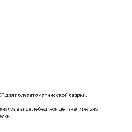
0F
для полуавтоматической сварки.
каналов в виде лебединой шеи значительно
елки.